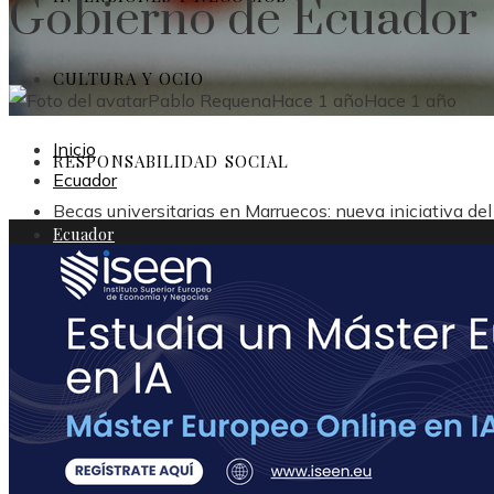
Gobierno de Ecuador
CULTURA Y OCIO
Pablo Requena
Hace 1 año
Hace 1 año
Inicio
RESPONSABILIDAD SOCIAL
Ecuador
Becas universitarias en Marruecos: nueva iniciativa de
Ecuador
Ciencia y tecnología
Inversiones y negocios
Cultura y ocio
Responsabilidad social