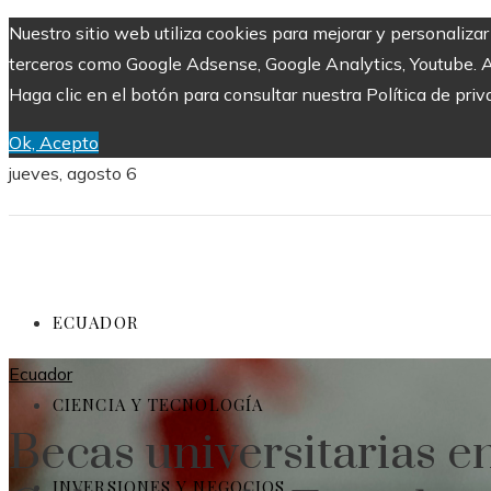
Nuestro sitio web utiliza cookies para mejorar y personaliza
terceros como Google Adsense, Google Analytics, Youtube. Al 
Haga clic en el botón para consultar nuestra Política de priv
Ok, Acepto
jueves, agosto 6
ECUADOR
Ecuador
CIENCIA Y TECNOLOGÍA
Becas universitarias e
INVERSIONES Y NEGOCIOS