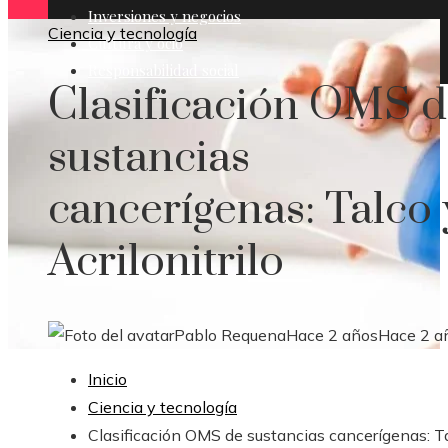
Inversiones y negocios
Ciencia y tecnología
Cultura y ocio
Responsabilidad social
Clasificación OMS 
sustancias
cancerígenas: Talco 
Acrilonitrilo
Pablo Requena
Hace 2 años
Hace 2 a
Inicio
Ciencia y tecnología
Clasificación OMS de sustancias cancerígenas: T