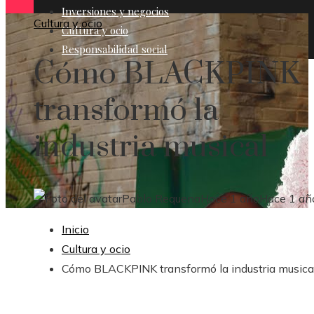
Inversiones y negocios
Cultura y ocio
Cultura y ocio
Responsabilidad social
Cómo BLACKPINK
transformó la
industria musical
Pablo Requena
Hace 1 año
Hace 1 añ
Inicio
Cultura y ocio
Cómo BLACKPINK transformó la industria musica