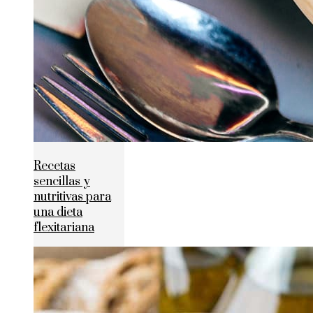
Recetas
sencillas y
nutritivas para
una dieta
flexitariana