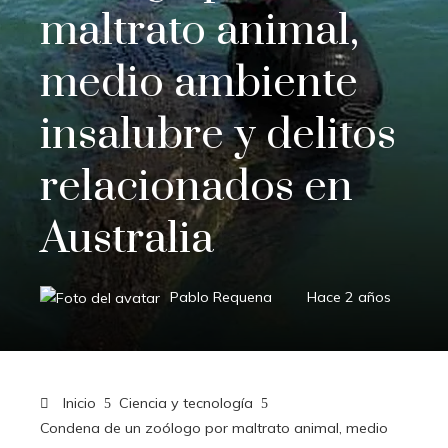
maltrato animal,
medio ambiente
insalubre y delitos
relacionados en
Australia
Pablo Requena
Hace 2 años
Inicio
Ciencia y tecnología
Condena de un zoólogo por maltrato animal, medio