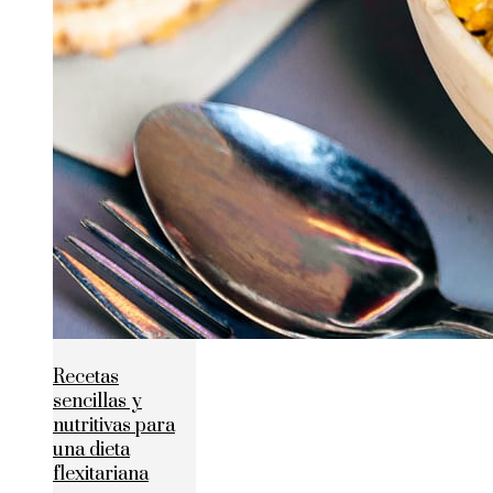
Recetas
sencillas y
nutritivas para
una dieta
flexitariana