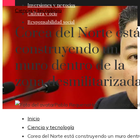
Inversiones y negocios
Ciencia y tecnología
Cultura y ocio
Responsabilidad social
Corea del Norte est
construyendo un
muro dentro de la
zona desmilitarizad
Pablo Requena
Hace 2 años
Hace 2 a
Inicio
Ciencia y tecnología
Corea del Norte está construyendo un muro dentr