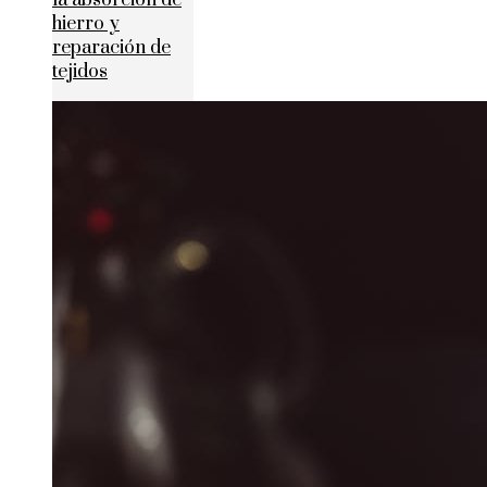
la absorción de
hierro y
reparación de
tejidos