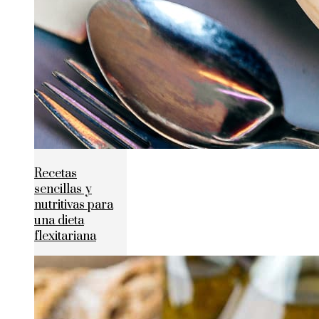
Recetas
sencillas y
nutritivas para
una dieta
flexitariana