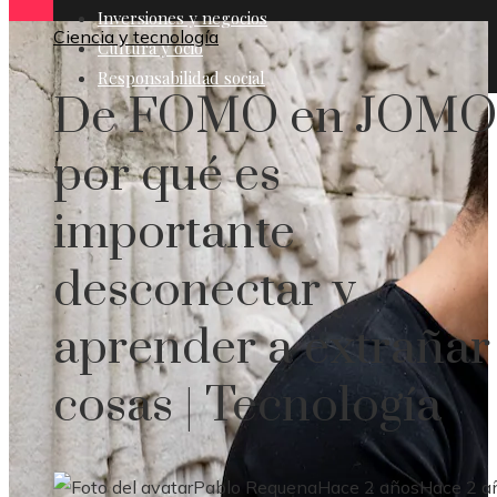
Inversiones y negocios
Ciencia y tecnología
Cultura y ocio
Responsabilidad social
De FOMO en JOMO
por qué es
importante
desconectar y
aprender a extrañar
cosas | Tecnología
Pablo Requena
Hace 2 años
Hace 2 a