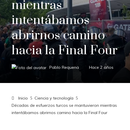
mientras
intentábamos
abrirnos camino
hacia la Final Four
Pablo Requena
Hace 2 años
Inicio
Ciencia y tecnología
Décadas de esfuerzos turcos se mantuvieron mientras
intentábamos abrirnos camino hacia la Final Four