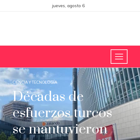
jueves, agosto 6
CIENCIA Y TECNOLOGÍA
Décadas de
esfuerzos turcos
se mantuvieron