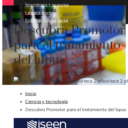
Inversiones y negocios
Ciencia y tecnología
Cultura y ocio
Responsabilidad social
Descubra Promotor
para el tratamiento
del lupus
Pablo Requena
Hace 2 años
Hace 2 a
Inicio
Ciencia y tecnología
Descubra Promotor para el tratamiento del lupus