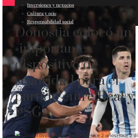
Inversiones y negocios
Ciencia y tecnología
Cultura y ocio
Responsabilidad social
Donostia colocó un
«importante»
dispositivo de
seguridad para el
partido entre Real y
PSG
Pablo Requena
Hace 2 años
Hace 2 d