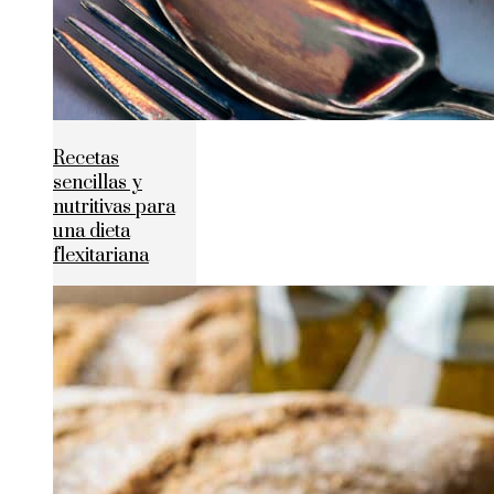
Recetas
sencillas y
nutritivas para
una dieta
flexitariana