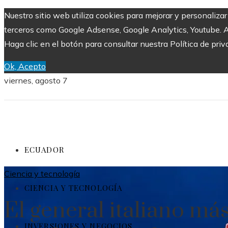
Nuestro sitio web utiliza cookies para mejorar y personaliza
terceros como Google Adsense, Google Analytics, Youtube. Al 
Haga clic en el botón para consultar nuestra Política de priv
Ok, Acepto
viernes, agosto 7
ECUADOR
Ciencia y tecnología
CIENCIA Y TECNOLOGÍA
El general italiano más
INVERSIONES Y NEGOCIOS