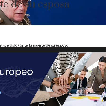
te de su esposa
rse «perdido» ante la muerte de su esposa