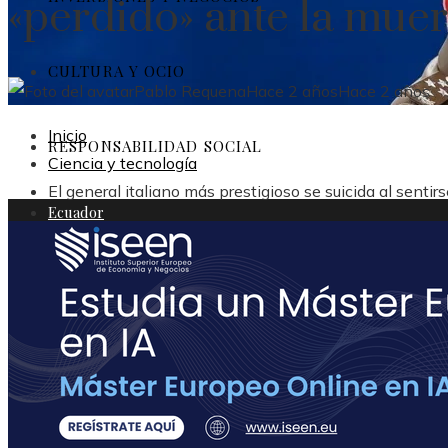
«perdido» ante la muer
CULTURA Y OCIO
Pablo Requena
Hace 2 años
Hace 2 años
Inicio
RESPONSABILIDAD SOCIAL
Ciencia y tecnología
El general italiano más prestigioso se suicida al senti
Ecuador
Ciencia y tecnología
Inversiones y negocios
Cultura y ocio
Responsabilidad social