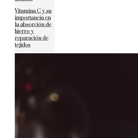
Vitamina C y su
importancia en
la absorción de
hierro y
reparación de
tejidos