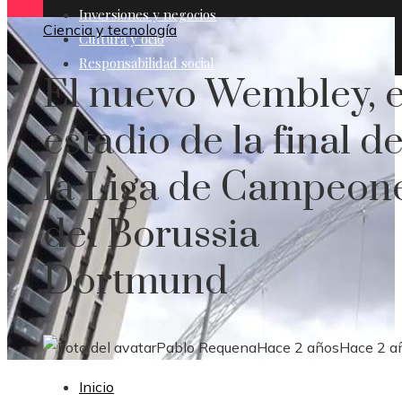
Inversiones y negocios
Ciencia y tecnología
Cultura y ocio
Responsabilidad social
El nuevo Wembley, e
estadio de la final d
la Liga de Campeon
del Borussia
Dortmund
Pablo Requena
Hace 2 años
Hace 2 a
Inicio