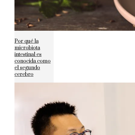
Por qué la
microbiota
intestinal es
conocida como
el segundo
cerebro