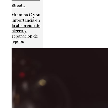
Vitamina C y su
importancia en
la absorción de
hierro y
reparación de
tejidos