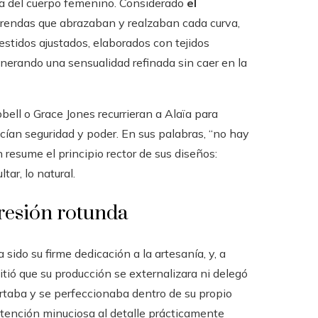
ica del cuerpo femenino. Considerado
el
prendas que abrazaban y realzaban cada curva,
vestidos ajustados, elaborados con tejidos
enerando una sensualidad refinada sin caer en la
ell o Grace Jones recurrieran a Alaïa para
cían seguridad y poder. En sus palabras, “no hay
n resume el principio rector de sus diseños:
tar, lo natural.
resión rotunda
sido su firme dedicación a la artesanía, y, a
ió que su producción se externalizara ni delegó
ortaba y se perfeccionaba dentro de su propio
 atención minuciosa al detalle prácticamente