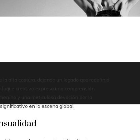
 la alta costura, dejando un legado que redefinió
nfoque creativo expresa una comprensión
menino y una meticulosa devoción por la
ignificativo en la escena global.
ensualidad