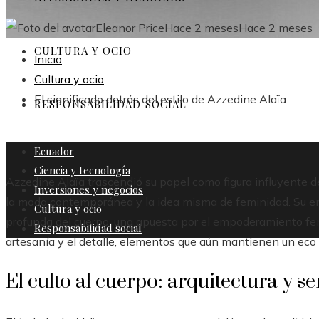
Eleanor Price
Hace 2 meses
Hace 2 meses
CULTURA Y OCIO
Inicio
Cultura y ocio
El significado detrás del estilo de Azzedine Alaïa
RESPONSABILIDAD SOCIAL
Ecuador
Ciencia y tecnología
Azzedine Alaïa trascendió su papel como figura influyente de
Inversiones y negocios
la moda contemporánea y la idea misma de feminidad. Su e
Cultura y ocio
profunda del cuerpo, una apuesta por el empoderamiento fe
Responsabilidad social
artesanía y el detalle, elementos que aún mantienen un eco s
El culto al cuerpo: arquitectura y s