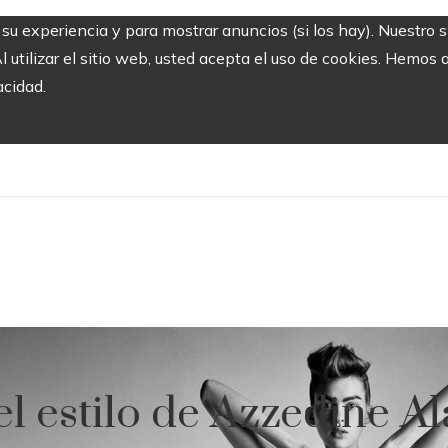
r su experiencia y para mostrar anuncios (si los hay). Nuestro 
utilizar el sitio web, usted acepta el uso de cookies. Hemos a
acidad.
el estilo de Azzedine Al