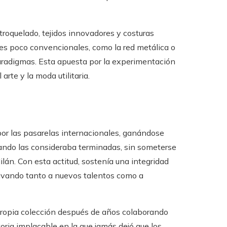
 troquelado, tejidos innovadores y costuras
ales poco convencionales, como la red metálica o
aradigmas. Esta apuesta por la experimentación
rte y la moda utilitaria.
 por las pasarelas internacionales, ganándose
ando las consideraba terminadas, sin someterse
ilán. Con esta actitud, sostenía una integridad
ivando tanto a nuevos talentos como a
propia colección después de años colaborando
oria implacable en la que jamás dejó que los