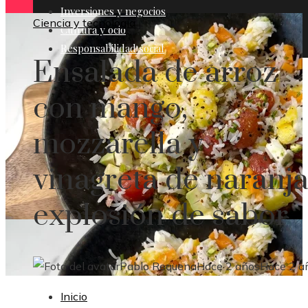
Inversiones y negocios
Ciencia y tecnología
Cultura y ocio
Responsabilidad social
Ensalada de arroz
con mango,
mozzarella y
vinagreta de naranja
explosión de sabor
Pablo Requena
Hace 2 años
Hace 2 a
Inicio