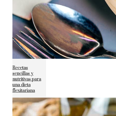
Recetas
sencillas y
nutritivas para
una dieta
flexitariana