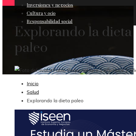
Inversiones y negocios
Salud
Cultura y ocio
Responsabilidad social
Explorando la dieta
paleo
Pablo Requena
Hace 1 año
Hace 1 añ
Inicio
Salud
Explorando la dieta paleo