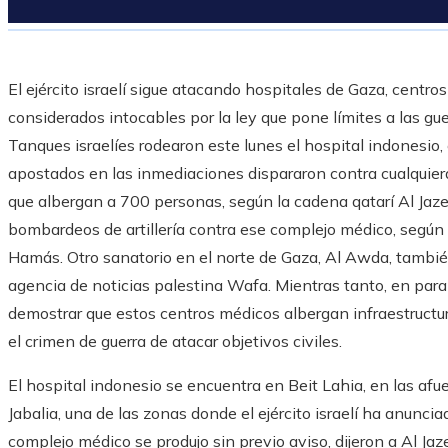
El ejército israelí sigue atacando hospitales de Gaza, centros 
considerados intocables por la ley que pone límites a las gue
Tanques israelíes rodearon este lunes el hospital indonesio, 
apostados en las inmediaciones dispararon contra cualquiera 
que albergan a 700 personas, según la cadena qatarí Al Jaz
bombardeos de artillería contra ese complejo médico, según 
Hamás. Otro sanatorio en el norte de Gaza, Al Awda, también 
agencia de noticias palestina Wafa. Mientras tanto, en paral
demostrar que estos centros médicos albergan infraestructu
el crimen de guerra de atacar objetivos civiles.
El hospital indonesio se encuentra en Beit Lahia, en las af
Jabalia, una de las zonas donde el ejército israelí ha anuncia
complejo médico se produjo sin previo aviso, dijeron a Al Jaz