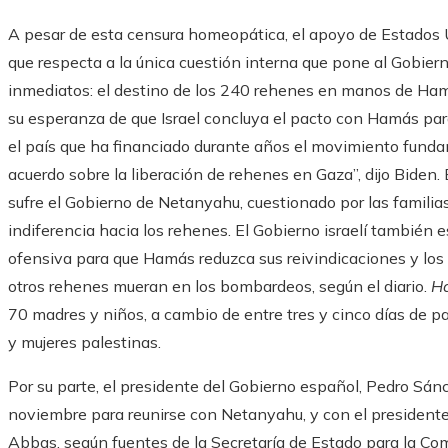
A pesar de esta censura homeopática, el apoyo de Estados Uni
que respecta a la única cuestión interna que pone al Gobi
inmediatos: el destino de los 240 rehenes en manos de Hamá
su esperanza de que Israel concluya el pacto con Hamás par
el país que ha financiado durante años el movimiento fundam
acuerdo sobre la liberación de rehenes en Gaza”, dijo Biden.
sufre el Gobierno de Netanyahu, cuestionado por las familias
indiferencia hacia los rehenes. El Gobierno israelí también es
ofensiva para que Hamás reduzca sus reivindicaciones y los
otros rehenes mueran en los bombardeos, según el diario.
H
70 madres y niños, a cambio de entre tres y cinco días de p
y mujeres palestinas.
Por su parte, el presidente del Gobierno español, Pedro Sánch
noviembre para reunirse con Netanyahu, y con el president
Abbas, según fuentes de la Secretaría de Estado para la Co