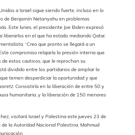
dos a Israel sigue siendo fuerte, incluso en lo
erno de Benjamín Netanyahu en problemas
s. Este lunes, el presidente Joe Biden expresó
a liberarlos en el que ha estado mediando Qatar,
entalista. “Creo que pronto se llegará a un
 Este compromiso relajaría la presión interna que
 de estos cautivos, que le reprochan su
tá dividido entre los partidarios de ampliar la
 que temen desperdiciar la oportunidad y que
aaretz
. Consistiría en la liberación de entre 50 y
ausa humanitaria, y la liberación de 150 menores
ez, visitará Israel y Palestina este jueves 23 de
e de la Autoridad Nacional Palestina, Mahmud
municación.