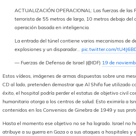
ACTUALIZACIÓN OPERACIONAL: Las fuerzas de las FDI 
terrorista de 55 metros de largo, 10 metros debajo del
operación basada en inteligencia.
La entrada del túnel contiene varios mecanismos de d
explosiones y un disparador…
pic.twitter.com/tU4J6
— Fuerzas de Defensa de Israel (@IDF)
19 de noviemb
Estos vídeos, imágenes de armas dispuestas sobre una mesa
CD al lado, pretenden demostrar que Al Shifa fue utilizado con f
éxito, el hospital podría perder el estatus de objetivo civil
humanitario otorga a los centros de salud. Esto eximiría a Is
contenidos en los Convenios de Ginebra de 1949 y sus prot
Hasta el momento ese objetivo no se ha logrado. Israel no ha l
atribuye a su guerra en Gaza o a sus ataques a hospitales y 