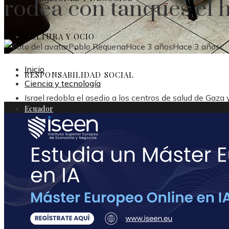
rodea con tanques el h
CULTURA Y OCIO
Pablo Requena
Hace 3 años
Hace 3 años
Inicio
RESPONSABILIDAD SOCIAL
Ciencia y tecnología
Israel redobla el asedio a los centros de salud de Gaza
Ecuador
Ciencia y tecnología
Inversiones y negocios
Cultura y ocio
Responsabilidad social