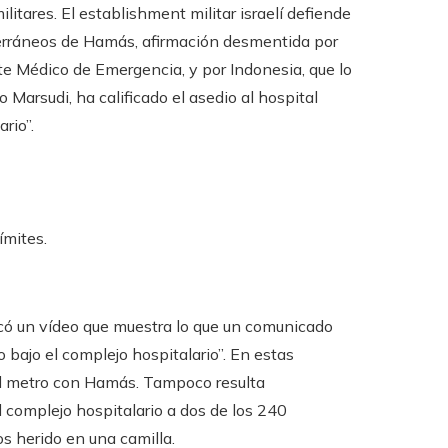
litares. El establishment militar israelí defiende
terráneos de Hamás, afirmación desmentida por
te Médico de Emergencia, y por Indonesia, que lo
 Marsudi, ha calificado el asedio al hospital
rio”.
ímites.
blicó un vídeo que muestra lo que un comunicado
to bajo el complejo hospitalario”. En estas
el metro con Hamás. Tampoco resulta
l complejo hospitalario a dos de los 240
os herido en una camilla.