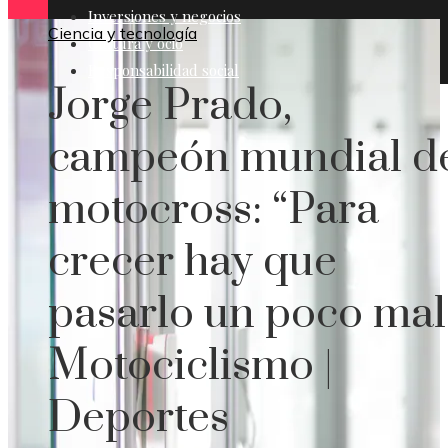
Inversiones y negocios
Ciencia y tecnología
Cultura y ocio
Responsabilidad social
Jorge Prado,
campeón mundial d
motocross: “Para
crecer hay que
pasarlo un poco mal”
Motociclismo |
Deportes