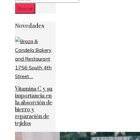
Novedades
Vitamina C y su
importancia en
la absorción de
hierro y
reparación de
tejidos