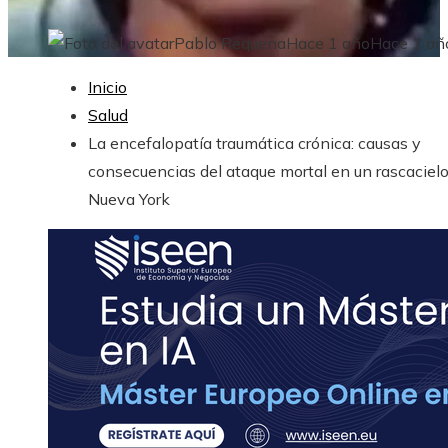
Pablo Requena
Hace 1 año
Hace 1 añ
Inicio
Salud
La encefalopatía traumática crónica: causas y
consecuencias del ataque mortal en un rascaciel
Nueva York