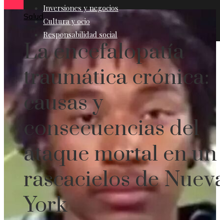
Inversiones y negocios
Salud
Cultura y ocio
Responsabilidad social
La encefalopatía
traumática crónica:
causas y
consecuencias del
ataque mortal en un
rascacielos de Nuev
York