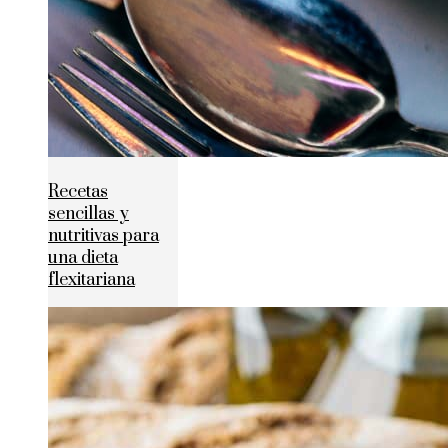
Recetas
sencillas y
nutritivas para
una dieta
flexitariana