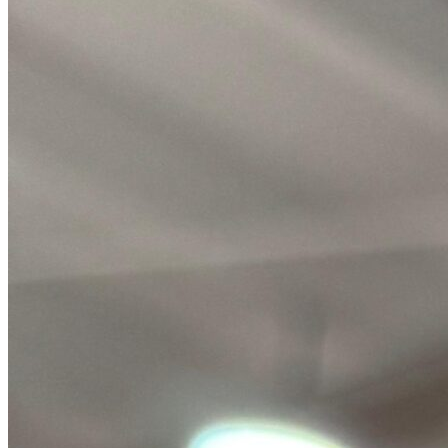
CULTURA Y OCIO
RESPONSABILIDAD SOCIAL
Ecuador
Ciencia y tecnología
Inversiones y negocios
Cultura y ocio
Responsabilidad social