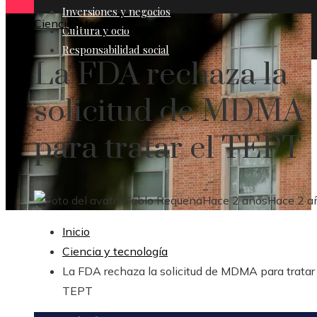
Inversiones y negocios
Ciencia y tecnología
Cultura y ocio
Responsabilidad social
La FDA rechaza la
solicitud de MDMA
para tratar el TEPT
Pablo Requena
Hace 2 años
Hace 2 a
Inicio
Ciencia y tecnología
La FDA rechaza la solicitud de MDMA para tratar 
TEPT