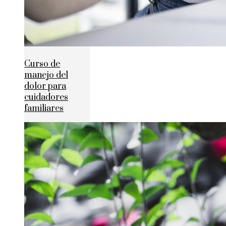
Curso de
manejo del
dolor para
cuidadores
familiares