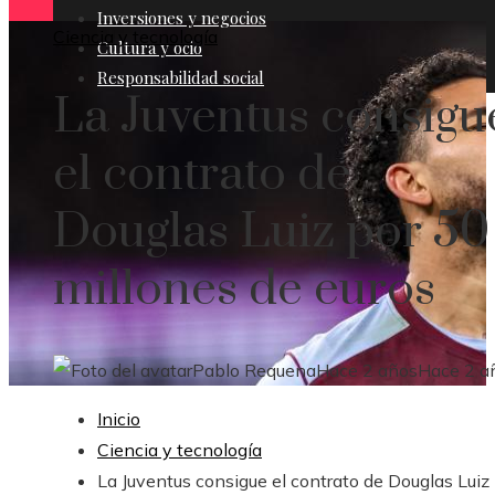
Inversiones y negocios
Ciencia y tecnología
Cultura y ocio
Responsabilidad social
La Juventus consigu
el contrato de
Douglas Luiz por 50
millones de euros
Pablo Requena
Hace 2 años
Hace 2 a
Inicio
Ciencia y tecnología
La Juventus consigue el contrato de Douglas Luiz