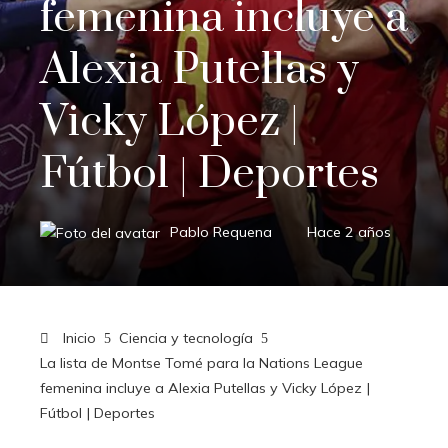
femenina incluye a
Alexia Putellas y
Vicky López |
Fútbol | Deportes
Pablo Requena
Hace 2 años
Inicio
Ciencia y tecnología
La lista de Montse Tomé para la Nations League
femenina incluye a Alexia Putellas y Vicky López |
Fútbol | Deportes