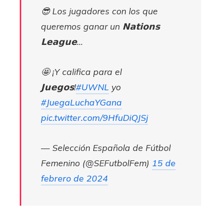
😎 Los jugadores con los que
queremos ganar un 𝗡𝗮𝘁𝗶𝗼𝗻𝘀
𝗟𝗲𝗮𝗴𝘂𝗲…
🤩 ¡Y califica para el
𝗝𝘂𝗲𝗴𝗼𝘀!
#UWNL
yo
#JuegaLuchaYGana
pic.twitter.com/9HfuDiQJSj
— Selección Española de Fútbol
Femenino (@SEFutbolFem)
15 de
febrero de 2024