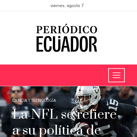
viernes, agosto 7
CIENCIA Y TECNOLOGÍA
La NFL se refiere
a su política de