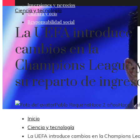
Inversiones y negocios
Ciencia y tecnología
Cultura y ocio
Responsabilidad social
La UEFA introduce
cambios en la
Champions League 
su reparto de ingres
Pablo Requena
Hace 2 años
Hace 2 a
Inicio
Ciencia y tecnología
La UEFA introduce cambios en la Champions Le