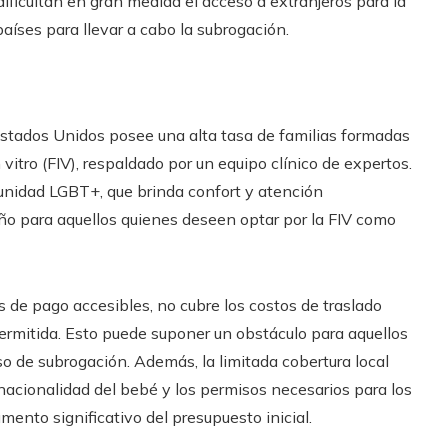
dificultan en gran medida el acceso a extranjeros para la
aíses para llevar a cabo la subrogación.
stados Unidos posee una alta tasa de familias formadas
itro (FIV), respaldado por un equipo clínico de expertos.
nidad LGBT+, que brinda confort y atención
año para aquellos quienes deseen optar por la FIV como
de pago accesibles, no cubre los costos de traslado
ermitida. Esto puede suponer un obstáculo para aquellos
so de subrogación. Además, la limitada cobertura local
acionalidad del bebé y los permisos necesarios para los
mento significativo del presupuesto inicial.