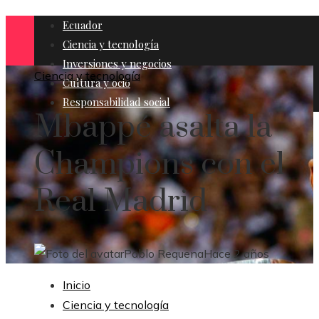
Ecuador
Ciencia y tecnología
Inversiones y negocios
Ciencia y tecnología
Cultura y ocio
Responsabilidad social
Mbappé asalta la
Champions con el
Real Madrid
Pablo Requena
Hace 2 años
Inicio
Ciencia y tecnología