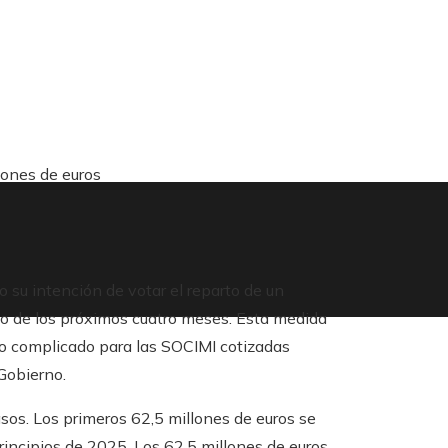
ones de euros
su intención de votar el reparto de un
rgo de los próximos cuatro meses. Esta medida
to complicado para las SOCIMI cotizadas
Gobierno.
asos. Los primeros 62,5 millones de euros se
rincipios de 2025. Los 62,5 millones de euros