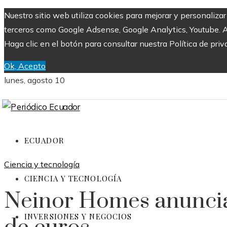
Nuestro sitio web utiliza cookies para mejorar y personaliza
terceros como Google Adsense, Google Analytics, Youtube. Al 
Haga clic en el botón para consultar nuestra Política de priv
Ok, Acepto
lunes, agosto 10
ECUADOR
Ciencia y tecnología
CIENCIA Y TECNOLOGÍA
Neinor Homes anuncia
INVERSIONES Y NEGOCIOS