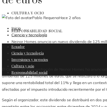
de euros
CULTURA Y OCIO
Pablo Requena
Hace 2 años
Inicio
RESPONSABILIDAD SOCIAL
Ciencia y tecnología
Neinor Homes anuncia un nuevo dividendo de 125 mill
Ecuador
Ciencia y tecnología
Inversiones y negocios
Cultura y ocio
El Consejo de Administración de Neinor Homes ha anunciado 
Responsabilidad social
dividendo de 125 millones de euros, que se realizará a lo la
supone una rentabilidad total del 11% y llega en un contex
afectadas por el impuesto introducido recientemente por el 
Según el organizador, este dividendo se distribuirá en dos p
repartirán entre los accionistas entre diciembre de 2024 y p