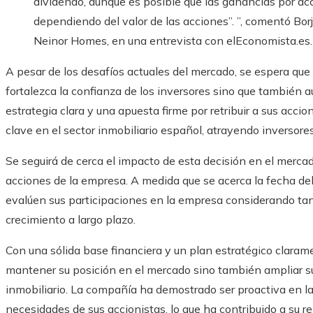
dividendo, aunque es posible que las ganancias por a
dependiendo del valor de las acciones”. ”, comentó Borj
Neinor Homes, en una entrevista con elEconomista.es.
A pesar de los desafíos actuales del mercado, se espera que 
fortalezca la confianza de los inversores sino que también 
estrategia clara y una apuesta firme por retribuir a sus acc
clave en el sector inmobiliario español, atrayendo inversor
Se seguirá de cerca el impacto de esta decisión en el mercad
acciones de la empresa. A medida que se acerca la fecha del
evalúen sus participaciones en la empresa considerando tan
crecimiento a largo plazo.
Con una sólida base financiera y un plan estratégico clara
mantener su posición en el mercado sino también ampliar su
inmobiliario. La compañía ha demostrado ser proactiva en la 
necesidades de sus accionistas, lo que ha contribuido a su 