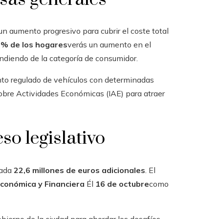
n aumento progresivo para cubrir el coste total
7% de los hogares
verás un aumento en el
ndiendo de la categoría de consumidor.
nto regulado de vehículos con determinadas
obre Actividades Económicas (IAE) para atraer
o legislativo
rada
22,6 millones de euros adicionales
. El
conómica y Financiera
Él
16 de octubre
como
gobierno de la ciudad para abordar los desafíos