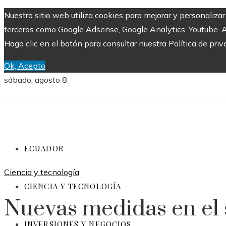
Nuestro sitio web utiliza cookies para mejorar y personaliza
terceros como Google Adsense, Google Analytics, Youtube. Al 
Haga clic en el botón para consultar nuestra Política de priv
Ok, Acepto
sábado, agosto 8
ECUADOR
Ciencia y tecnología
CIENCIA Y TECNOLOGÍA
Nuevas medidas en el s
INVERSIONES Y NEGOCIOS