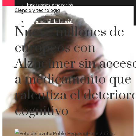
Inversiones y negocios
Ciencia y tecnología
Cultura y ocio
Responsabilidad social
Nueve millones de
europeos con
Alzheimer sin acces
a medicamento que
ralentiza el deterior
cognitivo
Pablo Requena
Hace 2 años