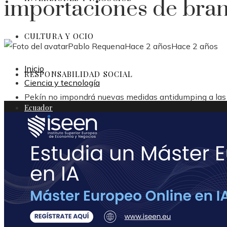
importaciones de bran
CULTURA Y OCIO
Pablo Requena
Hace 2 años
Hace 2 años
Inicio
RESPONSABILIDAD SOCIAL
Ciencia y tecnología
Pekín no impondrá nuevas medidas antidumping a las 
Ecuador
Ciencia y tecnología
Inversiones y negocios
Cultura y ocio
Responsabilidad social