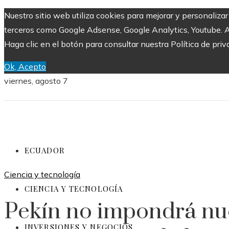
Nuestro sitio web utiliza cookies para mejorar y personaliza
terceros como Google Adsense, Google Analytics, Youtube. Al 
Haga clic en el botón para consultar nuestra Política de priv
Ok, Acepto
viernes, agosto 7
ECUADOR
Ciencia y tecnología
CIENCIA Y TECNOLOGÍA
Pekín no impondrá nu
INVERSIONES Y NEGOCIOS