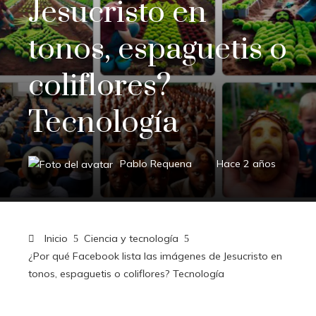
Jesucristo en
tonos, espaguetis o
coliflores?
Tecnología
Pablo Requena
Hace 2 años
Inicio
Ciencia y tecnología
¿Por qué Facebook lista las imágenes de Jesucristo en
tonos, espaguetis o coliflores? Tecnología