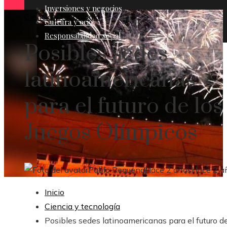
Inversiones y negocios
Ciencia y tecnología
Cultura y ocio
Responsabilidad social
Posibles sedes
latinoamericanas
para el futuro de los
Juegos Olímpicos
Pablo Requena
Hace 2 años
Hace 2 a
Inicio
Ciencia y tecnología
Posibles sedes latinoamericanas para el futuro de