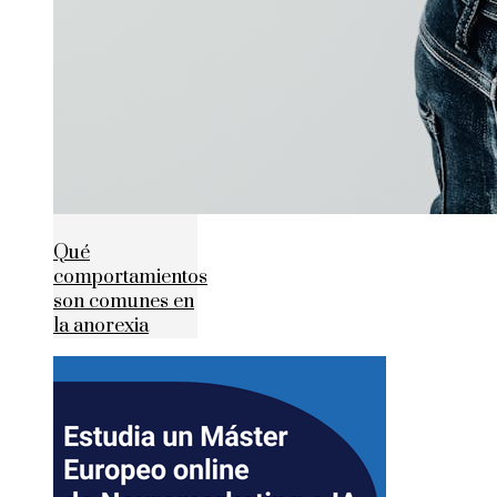
Qué
comportamientos
son comunes en
la anorexia