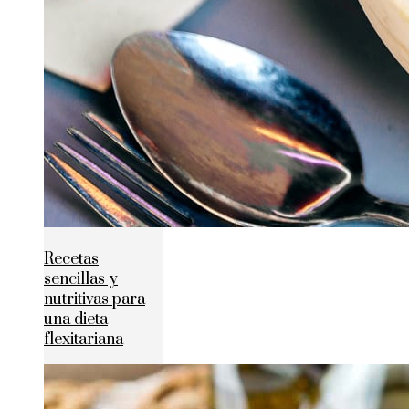
Recetas
sencillas y
nutritivas para
una dieta
flexitariana