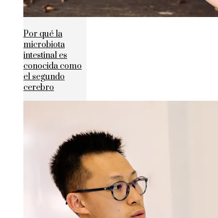
Por qué la
microbiota
intestinal es
conocida como
el segundo
cerebro