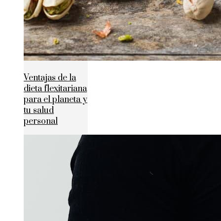
Ventajas de la
dieta flexitariana
para el planeta y
tu salud
personal