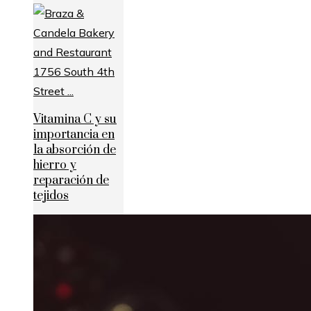
Vitamina C y su
importancia en
la absorción de
hierro y
reparación de
tejidos