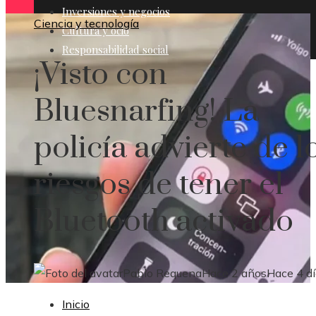
Inversiones y negocios
Ciencia y tecnología
Cultura y ocio
Responsabilidad social
¡Visto con
Bluesnarfing! La
policía advierte de l
riesgos de tener el
Bluetooth activado
Pablo Requena
Hace 2 años
Hace 4 d
Inicio