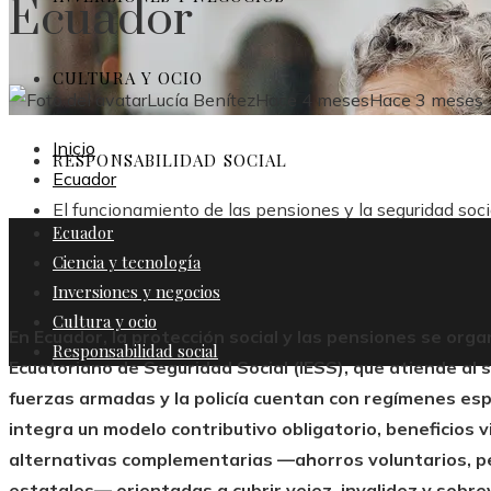
Ecuador
CULTURA Y OCIO
Lucía Benítez
Hace 4 meses
Hace 3 meses
Inicio
RESPONSABILIDAD SOCIAL
Ecuador
El funcionamiento de las pensiones y la seguridad soc
Ecuador
Ciencia y tecnología
Inversiones y negocios
Cultura y ocio
En Ecuador, la protección social y las pensiones se org
Responsabilidad social
Ecuatoriano de Seguridad Social (IESS), que atiende al s
fuerzas armadas y la policía cuentan con regímenes es
integra un modelo contributivo obligatorio, beneficios v
alternativas complementarias —ahorros voluntarios, pe
estatales— orientadas a cubrir vejez, invalidez y sobre