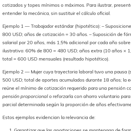
cotizados y topes mínimos o máximos. Para ilustrar, presen
entender la mecánica, sin sustituir el cálculo oficial.
Ejemplo 1 — Trabajador estándar (hipotético): – Suposicione
800 USD; años de cotización = 30 años. – Suposición de fór
salarial por 20 años, más 1,5% adicional por cada año sobre 
ilustrativo: 60% de 800 = 480 USD; años extra (10 años 
total = 600 USD mensuales (resultado hipotético).
Ejemplo 2 — Mujer cuya trayectoria laboral tuvo una pausa (
500 USD; total de aportes acumulados durante 18 años; la e
reúne el mínimo de cotización requerido para una pensión co
pensión proporcional
o reforzarla con ahorro voluntario par
parcial determinada según la proporción de años efectivame
Estos ejemplos evidencian la relevancia de:
Garantizar que las aportaciones se mantengan de for