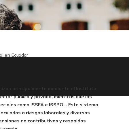
ial en Ecuador
anizan principalmente mediante el Instituto
ector público y privado, mientras que las
peciales como ISSFA e ISSPOL. Este sistema
inculados a riesgos laborales y diversas
nsiones no contributivas y respaldos
vivencia.