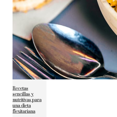
Recetas
sencillas y
nutritivas para
una dieta
flexitariana