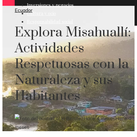
Inversiones y negocios
Ecuador
Cultura y ocio
Responsabilidad social
Explora Misahuallí:
Actividades
Respetuosas con la
Naturaleza y sus
Habitantes
Lucía Benítez
Hace 4 meses
Hace 4
meses